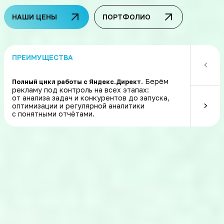
НАШИ ЦЕНЫ
ПОРТФОЛИО
ПРЕИМУЩЕСТВА
Берём
Полный цикл работы с Яндекс.Директ.
Быстрая и у
рекламу под контроль на всех этапах:
запускаем 
от анализа задач и конкурентов до запуска,
цели в Янд
оптимизации и регулярной аналитики
контролиру
с понятными отчётами.
уведомляем